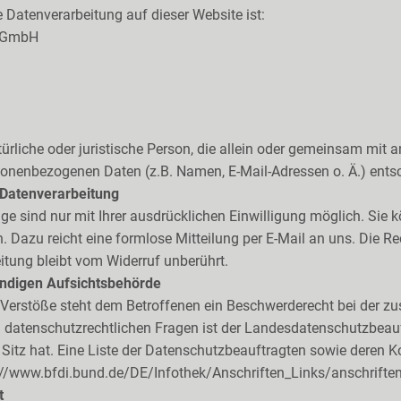
ie Datenverarbeitung auf dieser Website ist:
r GmbH
atürliche oder juristische Person, die allein oder gemeinsam mit
sonenbezogenen Daten (z.B. Namen, E-Mail-Adressen o. Ä.) entsc
r Datenverarbeitung
e sind nur mit Ihrer ausdrücklichen Einwilligung möglich. Sie kö
en. Dazu reicht eine formlose Mitteilung per E-Mail an uns. Die 
itung bleibt vom Widerruf unberührt.
ändigen Aufsichtsbehörde
r Verstöße steht dem Betroffenen ein Beschwerderecht bei der z
 datenschutzrechtlichen Fragen ist der Landesdatenschutzbeauf
Sitz hat. Eine Liste der Datenschutzbeauftragten sowie deren
://www.bfdi.bund.de/DE/Infothek/Anschriften_Links/anschriften
t