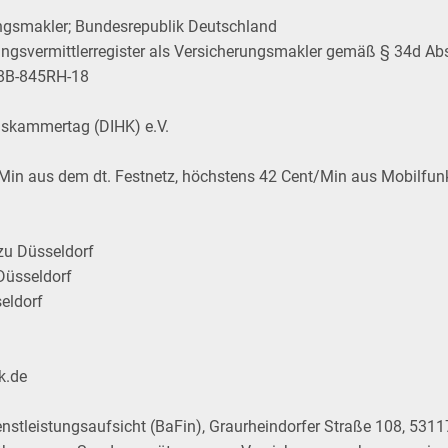
ngsmakler; Bundesrepublik Deutschland
ungsvermittlerregister als Versicherungsmakler gemäß § 34d Abs
E8B-845RH-18
lskammertag (DIHK) e.V.
/Min aus dem dt. Festnetz, höchstens 42 Cent/Min aus Mobilfun
zu Düsseldorf
Düsseldorf
eldorf
k.de
nstleistungsaufsicht (BaFin), Graurheindorfer Straße 108, 53117